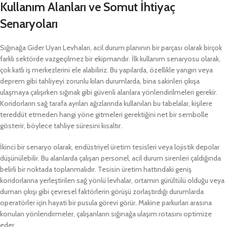
Kullanım Alanları ve Somut İhtiyaç
Senaryoları
Sığınağa Gider Uyarı Levhaları, acil durum planının bir parçası olarak birçok
farklı sektörde vazgeçilmez bir ekipmandır. İlk kullanım senaryosu olarak,
çok katlı iş merkezlerini ele alabiliriz. Bu yapılarda, özellikle yangın veya
deprem gibi tahliyeyi zorunlu kılan durumlarda, bina sakinleri çıkışa
ulaşmaya çalışırken sığınak gibi güvenli alanlara yönlendirilmeleri gerekir.
Koridorların sağ tarafa ayrılan ağızlarında kullanılan bu tabelalar, kişilere
tereddüt etmeden hangi yöne gitmeleri gerektiğini net bir sembolle
gösterir, böylece tahliye süresini kısaltır.
İkinci bir senaryo olarak, endüstriyel üretim tesisleri veya lojistik depolar
düşünülebilir. Bu alanlarda çalışan personel, acil durum sirenleri çaldığında
belirli bir noktada toplanmalıdır. Tesisin üretim hattındaki geniş
koridorlarına yerleştirilen sağ yönlü levhalar, ortamın gürültülü olduğu veya
duman çıkışı gibi çevresel faktörlerin görüşü zorlaştırdığı durumlarda
operatörler için hayati bir pusula görevi görür. Makine parkurları arasına
konulan yönlendirmeler, çalışanların sığınağa ulaşım rotasını optimize
eder.