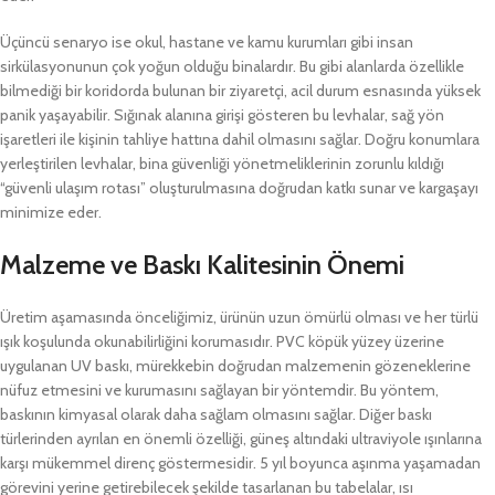
Üçüncü senaryo ise okul, hastane ve kamu kurumları gibi insan
sirkülasyonunun çok yoğun olduğu binalardır. Bu gibi alanlarda özellikle
bilmediği bir koridorda bulunan bir ziyaretçi, acil durum esnasında yüksek
panik yaşayabilir. Sığınak alanına girişi gösteren bu levhalar, sağ yön
işaretleri ile kişinin tahliye hattına dahil olmasını sağlar. Doğru konumlara
yerleştirilen levhalar, bina güvenliği yönetmeliklerinin zorunlu kıldığı
“güvenli ulaşım rotası” oluşturulmasına doğrudan katkı sunar ve kargaşayı
minimize eder.
Malzeme ve Baskı Kalitesinin Önemi
Üretim aşamasında önceliğimiz, ürünün uzun ömürlü olması ve her türlü
ışık koşulunda okunabilirliğini korumasıdır. PVC köpük yüzey üzerine
uygulanan UV baskı, mürekkebin doğrudan malzemenin gözeneklerine
nüfuz etmesini ve kurumasını sağlayan bir yöntemdir. Bu yöntem,
baskının kimyasal olarak daha sağlam olmasını sağlar. Diğer baskı
türlerinden ayrılan en önemli özelliği, güneş altındaki ultraviyole ışınlarına
karşı mükemmel direnç göstermesidir. 5 yıl boyunca aşınma yaşamadan
görevini yerine getirebilecek şekilde tasarlanan bu tabelalar, ısı