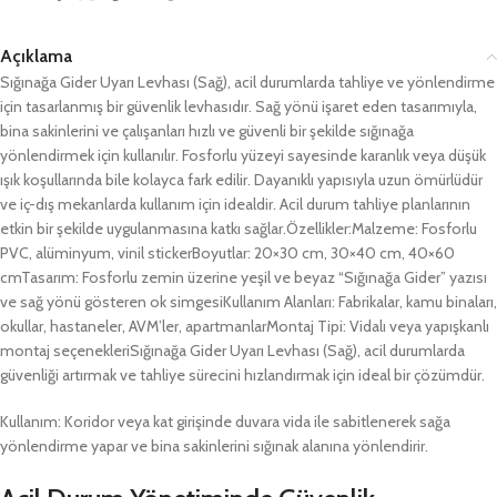
Açıklama
Sığınağa Gider Uyarı Levhası (Sağ), acil durumlarda tahliye ve yönlendirme
için tasarlanmış bir güvenlik levhasıdır. Sağ yönü işaret eden tasarımıyla,
bina sakinlerini ve çalışanları hızlı ve güvenli bir şekilde sığınağa
yönlendirmek için kullanılır. Fosforlu yüzeyi sayesinde karanlık veya düşük
ışık koşullarında bile kolayca fark edilir. Dayanıklı yapısıyla uzun ömürlüdür
ve iç-dış mekanlarda kullanım için idealdir. Acil durum tahliye planlarının
etkin bir şekilde uygulanmasına katkı sağlar.Özellikler:Malzeme: Fosforlu
PVC, alüminyum, vinil stickerBoyutlar: 20×30 cm, 30×40 cm, 40×60
cmTasarım: Fosforlu zemin üzerine yeşil ve beyaz “Sığınağa Gider” yazısı
ve sağ yönü gösteren ok simgesiKullanım Alanları: Fabrikalar, kamu binaları,
okullar, hastaneler, AVM’ler, apartmanlarMontaj Tipi: Vidalı veya yapışkanlı
montaj seçenekleriSığınağa Gider Uyarı Levhası (Sağ), acil durumlarda
güvenliği artırmak ve tahliye sürecini hızlandırmak için ideal bir çözümdür.
Kullanım: Koridor veya kat girişinde duvara vida ile sabitlenerek sağa
yönlendirme yapar ve bina sakinlerini sığınak alanına yönlendirir.