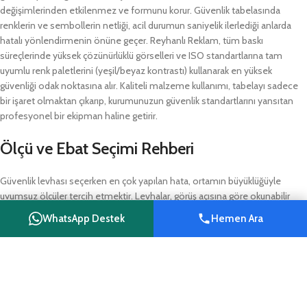
değişimlerinden etkilenmez ve formunu korur. Güvenlik tabelasında
renklerin ve sembollerin netliği, acil durumun saniyelik ilerlediği anlarda
hatalı yönlendirmenin önüne geçer. Reyhanlı Reklam, tüm baskı
süreçlerinde yüksek çözünürlüklü görselleri ve ISO standartlarına tam
uyumlu renk paletlerini (yeşil/beyaz kontrastı) kullanarak en yüksek
güvenliği odak noktasına alır. Kaliteli malzeme kullanımı, tabelayı sadece
bir işaret olmaktan çıkarıp, kurumunuzun güvenlik standartlarını yansıtan
profesyonel bir ekipman haline getirir.
Ölçü ve Ebat Seçimi Rehberi
Güvenlik levhası seçerken en çok yapılan hata, ortamın büyüklüğüyle
uyumsuz ölçüler tercih etmektir. Levhalar, görüş açısına göre okunabilir
olmalıdır. Örneğin, küçük bir apartman koridoru veya ofis içi koridor
WhatsApp Destek
Hemen Ara
tasarımlarında 20×30 cm gibi daha kompakt boyutlar, görüş açısını
Shop
Wishlist
Cart
My account
kapatmadan yeterli mesajı iletir. Bu ölçüde tabelalar montaj kolaylığı sağlar
ve duvar estetiğini bozmadan görevlerini yerine getirir.
Daha geniş holler, depo girişleri veya fabrikanın geniş üretim alanları için
30×40 cm veya 40×60 cm gibi daha büyük ebatlar tercih edilmelidir.