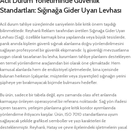
Acil Durum Yönetiminde Güvenlik
Standartları: Sığınağa Gider Uyarı Levhası
Acil durum tahliye süreçlerinde saniyelerin bile kritik önem taşıdığı
bilinmektedir. Reyhanlı Reklam tarafından üretilen Sığınağa Gider Uyarı
Levhası (Sağ), özellikle karmaşık bina yapılarında veya büyük tesislerde,
panik anında kişilerin güvenli sığınak alanlarına doğru yönlendirilmesini
sağlayan profesyonel bir güvenlik ekipmanıdır. İş güvenliği mevzuatlarına
uygun olarak tasarlanan bu levha, kurumların tahliye planlarını destekleyen
en temel yönlendirme araçlarından biri olarak öne çıkmaktadır. Hem
kamusal alanlarda hem de endüstriyel işletmelerde, bina içerisinde
bulunan herkesin (çalışanlar, müşteriler veya ziyaretçiler) sığınağın yerini
şüpheye yer bırakmayacak biçimde bulmasını hedefler.
Bu ürün, sadece bir tabela değil, aynı zamanda olası afet anlarında
karmaşayı önleyen operasyonel bir referans noktasıdır. Sağ yön ifadesi
içeren tasarımı, yerleşim planlarına göre kritik koridor ayrımlarında
yönlendirme ihtiyacını karşılar. Ürün, ISO 7010 standartlarına uyum
sağlayacak şekilde grafiksel semboller ve yazı karakterleri ile
desteklenmiştir. Reyhanlı, Hatay ve çevre ilçelerindeki işletmelerin yasal