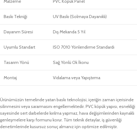
Malzeme
PVC Köpük Panel
Baskı Tekniği
UV Baskı (Solmaya Dayanıklı)
Dayanım Süresi
Dış Mekanda 5 Yıl
Uyumlu Standart
ISO 7010 Yönlendirme Standardı
Tasarım Yönü
Sağ Yönlü Ok İkonu
Montaj
Vidalama veya Yapıştırma
Ürünümüzün temelinde yatan baskı teknolojisi, içeriğin zaman içerisinde
silinmesini veya sararmasını engellemektedir. PVC köpük yapısı, esnekliği
sayesinde sert darbelerde kırılma yapmaz, hava değişimlerinden kaynaklı
genleşmelere karşı formunu korur. Tüm teknik detaylar, iş güvenliği
denetimlerinde kusursuz sonuç almanız için optimize edilmiştir.