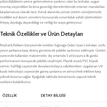
yükümlülüklerini yerine getirmelerine yardımcı olan bu levhalar, uygun
montaj seçenekleri ile bina güvenliği denetimlerinde istenen standartları
karşılamanıza olanak tanır. Kendi alanında uzman üretim süreçlerimizle,
özellikle acil durum yönetimi konusunda sorumluluk sahibi işletmelerin
ihtiyaç duyduğu dayanıklılığı ve netliği bir araya getiriyoruz.
Teknik Özellikler ve Ürün Detayları
Reyhanlı Reklam bünyesinde üretilen Sığınağa Gider Uyarı Levhaları, zorlu
çevre şartlarına karşı direnç gösterecek şekilde optimize edilmiştir. Üretim
sürecinde kullanılan malzemeler, dış ortamda 5 yıl boyunca ilk günkü
performansını koruyacak şekilde seçilmiştir. Plastik esaslı PVC köpük
zemin, hafifliği sayesinde duvarlara kolayca sabitlenirken, uygulanan UV
baskı teknolojisi sayesinde güneş ışınlarına ve atmosferik etkilere karşı
yüksek koruma sağlar. Aşağıdaki tabloda ürünümüzün yapısal teknik
verilerini bulabilirsiniz:
ÖZELLIK
DETAY BILGISI