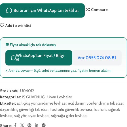
Compare
Bu ürün için WhatsApp'tan teklif al
Add to wishlist
💬 Fiyat almak için tek dokunuş
WhatsApp'tan Fiyat / Bilgi
Ara: 0555 074 08 81
Al
⚡ Anında cevap — ölçü, adet ve tasarımını yaz, fiyatını hemen alalım.
Stok kodu:
U04012
Kategoriler:
İŞ GÜVENLİĞİ
,
Uyarı Levhaları
Etiketler:
acil çıkış yönlendirme levhası
,
acil durum yönlendirme tabelası
,
dayanıklı iş güvenliği tabelası
,
fosforlu güvenlik levhası
,
fosforlu sığınak
levhası
,
sağ yön uyarı levhası
,
sığınağa gider levhası
Share: