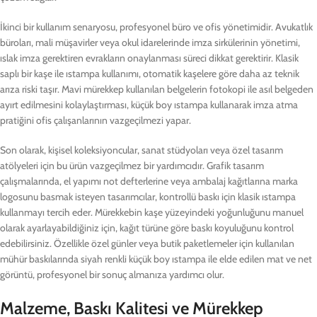
İkinci bir kullanım senaryosu, profesyonel büro ve ofis yönetimidir. Avukatlık
büroları, mali müşavirler veya okul idarelerinde imza sirkülerinin yönetimi,
ıslak imza gerektiren evrakların onaylanması süreci dikkat gerektirir. Klasik
saplı bir kaşe ile ıstampa kullanımı, otomatik kaşelere göre daha az teknik
arıza riski taşır. Mavi mürekkep kullanılan belgelerin fotokopi ile asıl belgeden
ayırt edilmesini kolaylaştırması, küçük boy ıstampa kullanarak imza atma
pratiğini ofis çalışanlarının vazgeçilmezi yapar.
Son olarak, kişisel koleksiyoncular, sanat stüdyoları veya özel tasarım
atölyeleri için bu ürün vazgeçilmez bir yardımcıdır. Grafik tasarım
çalışmalarında, el yapımı not defterlerine veya ambalaj kağıtlarına marka
logosunu basmak isteyen tasarımcılar, kontrollü baskı için klasik ıstampa
kullanmayı tercih eder. Mürekkebin kaşe yüzeyindeki yoğunluğunu manuel
olarak ayarlayabildiğiniz için, kağıt türüne göre baskı koyuluğunu kontrol
edebilirsiniz. Özellikle özel günler veya butik paketlemeler için kullanılan
mühür baskılarında siyah renkli küçük boy ıstampa ile elde edilen mat ve net
görüntü, profesyonel bir sonuç almanıza yardımcı olur.
Malzeme, Baskı Kalitesi ve Mürekkep