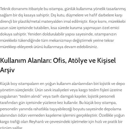
Teknik donanımı itibariyle bu ıstampa, günlük kullanıma yönelik tasarlanmış
sağlam bir dış kasaya sahiptir. Dış kutu, düşmelere ve hafif darbelere karşı
dirençli bir plastik/metal materyalden imal edilmiştir. Keçe kısmı, mürekkebi
uzun süre içerisinde tutabilen, kısa sürede kuruma yapmayan özel emici
dokuya sahiptir. Yeniden doldurulabilir yapısı sayesinde, ıstampanızın
mürekkebi tükendiğinde tüm mekanizmayı değiştirmek yerine tekrar
mürekkep ekleyerek ürünü kullanmaya devam edebilirsiniz.
Kullanım Alanları: Ofis, Atölye ve Kişisel
Arşiv
Küçük boy ıstampaların en yoğun kullanım alanlarından biri lojistik ve depo
yönetim süreçleridir. Ürün sevk irsaliyeleri veya kargo teslim fişleri üzerine
uygulanan “teslim alındı” veya tarih damgalı kaşeler, lojistik personeli
tarafından gün içerisinde yüzlerce kez kullanılır. Bu küçük boy ıstampa,
personelin yanında rahatlıkla taşıyabileceği boyutu sayesinde depolama
alanından ödün vermeden kaşeleme işlemini gerçekleştirir. Özellikle yoğun
kargo trafiği olan Reyhanlı ve çevresindeki işletmeler için hızlı ve pratik bir
çözüm sağlar.