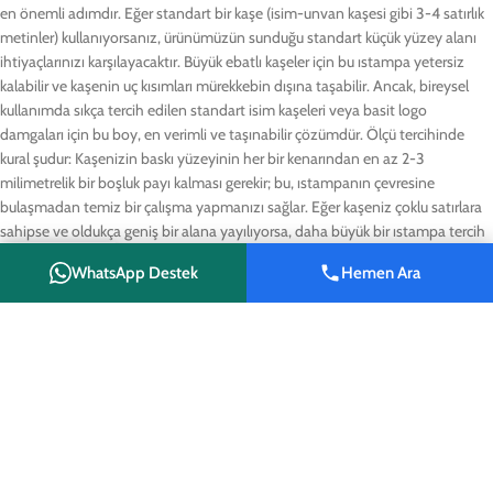
en önemli adımdır. Eğer standart bir kaşe (isim-unvan kaşesi gibi 3-4 satırlık
metinler) kullanıyorsanız, ürünümüzün sunduğu standart küçük yüzey alanı
ihtiyaçlarınızı karşılayacaktır. Büyük ebatlı kaşeler için bu ıstampa yetersiz
kalabilir ve kaşenin uç kısımları mürekkebin dışına taşabilir. Ancak, bireysel
kullanımda sıkça tercih edilen standart isim kaşeleri veya basit logo
damgaları için bu boy, en verimli ve taşınabilir çözümdür. Ölçü tercihinde
kural şudur: Kaşenizin baskı yüzeyinin her bir kenarından en az 2-3
milimetrelik bir boşluk payı kalması gerekir; bu, ıstampanın çevresine
bulaşmadan temiz bir çalışma yapmanızı sağlar. Eğer kaşeniz çoklu satırlara
sahipse ve oldukça geniş bir alana yayılıyorsa, daha büyük bir ıstampa tercih
etmeniz daha sağlıklı olacaktır. Küçük boy ıstampalar, özellikle masasında yer
WhatsApp Destek
Hemen Ara
tutmasını istemeyen ve hızlı işlem yapması gereken kullanıcılar için en uygun
Shop
Wishlist
Cart
My account
ebattadır.
Sipariş Süreci ve Tasarım Onay Döngüsü
Reyhanlı Reklam olarak, ürünlerimizde olduğu gibi kişiselleştirilmiş kaşelerde
de profesyonel bir süreç izliyoruz. Siparişinizi oluştururken, kaşenizde yer
almasını istediğiniz logo, isim, adres veya unvan bilgilerini WhatsApp
hattımız olan 0555 074 08 81 numarasına iletmeniz yeterlidir. Tasarım