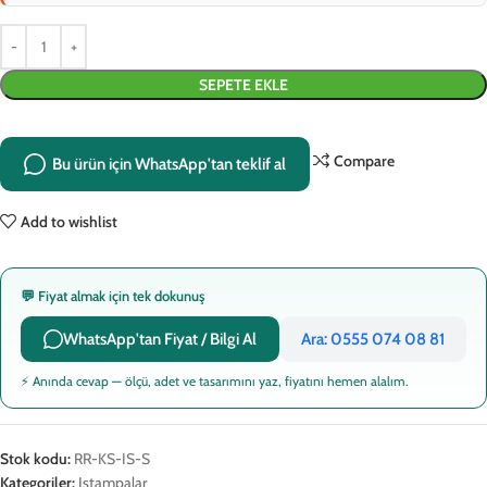
SEPETE EKLE
Compare
Bu ürün için WhatsApp'tan teklif al
Add to wishlist
💬 Fiyat almak için tek dokunuş
WhatsApp'tan Fiyat / Bilgi Al
Ara: 0555 074 08 81
⚡ Anında cevap — ölçü, adet ve tasarımını yaz, fiyatını hemen alalım.
Stok kodu:
RR-KS-IS-S
Kategoriler:
Istampalar