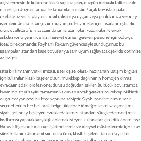
arşivlenmesinde kullanılan klasik saplı kaşeler, düzgün bir baskı kalitesi elde
etmek için doğru ıstampa ile tamamlanmalıdır. Küçük boy ıstampalar,
özellikle az yer kaplayan, mobil çalışmaya uygun veya günlük imza ve onay
işlemlerinde pratik bir çözüm arayan profesyoneller için tasarlanmıştır. Bu
ürün, özellikle ofis masalarında sınırlı alanı olan kullanıcılar ile evrak
sirkülasyonu içerisinde hızlı hareket etmesi gereken personel için oldukça
ideal bir ekipmandır. Reyhanlı Reklam güvencesiyle sunduğumuz bu
ıstampalar, standart kaşe boyutlarıyla tam uyum sağlayacak şekilde optimize
edilmiştir.
İster bir firmanın yetkili imzası, ister kişisel olarak hazırlanan iletişim bilgileri
için kullanılan klasik kaşeler olsun, mürekkep dağılımının homojen olması
evraklarınızdaki profesyonel duruşu doğrudan etkiler. Bu küçük boy ıstampa,
kaşenizin alt yüzeyini tamamen kavrayan ancak gereksiz mürekkep birikintisi
oluşturmayan özel bir keçe yapısına sahiptir. Siyah, mavi ve kırmızı renk
seçeneklerinin her biri, farklı belge türlerinde (örneğin; resmi yazışmalarda
siyah, acil onay bekleyen evraklarda kırmızı, standart süreçlerde mavi) renk
kodlaması yaparak karışıklığı önlemek isteyen kullanıcılar için kritik önem taşır.
Hatay bölgesinde bulunan işletmelerimiz ve bireysel müşterilerimiz için uzun
süreli kullanım deneyimi sunan bu ürün, klasik kaşelerin tamamlayıcı bir
parçası olarak her gün binlerce işlemde güvenle kullanılmaktadır.