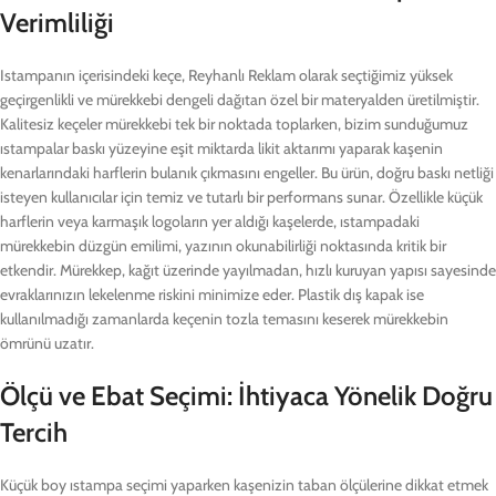
Verimliliği
Istampanın içerisindeki keçe, Reyhanlı Reklam olarak seçtiğimiz yüksek
geçirgenlikli ve mürekkebi dengeli dağıtan özel bir materyalden üretilmiştir.
Kalitesiz keçeler mürekkebi tek bir noktada toplarken, bizim sunduğumuz
ıstampalar baskı yüzeyine eşit miktarda likit aktarımı yaparak kaşenin
kenarlarındaki harflerin bulanık çıkmasını engeller. Bu ürün, doğru baskı netliği
isteyen kullanıcılar için temiz ve tutarlı bir performans sunar. Özellikle küçük
harflerin veya karmaşık logoların yer aldığı kaşelerde, ıstampadaki
mürekkebin düzgün emilimi, yazının okunabilirliği noktasında kritik bir
etkendir. Mürekkep, kağıt üzerinde yayılmadan, hızlı kuruyan yapısı sayesinde
evraklarınızın lekelenme riskini minimize eder. Plastik dış kapak ise
kullanılmadığı zamanlarda keçenin tozla temasını keserek mürekkebin
ömrünü uzatır.
Ölçü ve Ebat Seçimi: İhtiyaca Yönelik Doğru
Tercih
Küçük boy ıstampa seçimi yaparken kaşenizin taban ölçülerine dikkat etmek