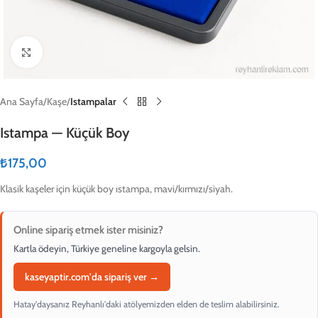
Click to enlarge
Ana Sayfa
Kaşe
Istampalar
Istampa — Küçük Boy
₺
175,00
Klasik kaşeler için küçük boy ıstampa, mavi/kırmızı/siyah.
Online sipariş etmek ister misiniz?
Kartla ödeyin, Türkiye geneline kargoyla gelsin.
kaseyaptir.com'da sipariş ver →
Hatay'daysanız Reyhanlı'daki atölyemizden elden de teslim alabilirsiniz.