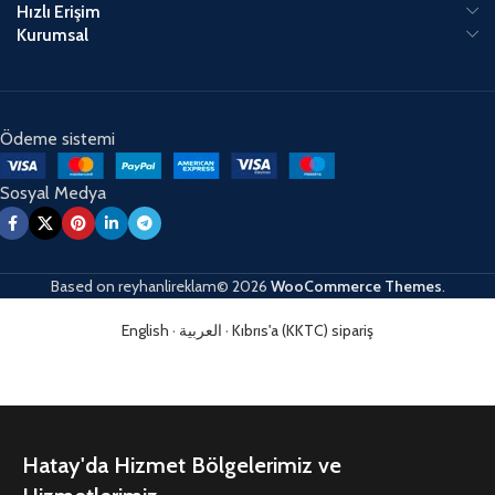
Hızlı Erişim
Kurumsal
Ödeme sistemi
Sosyal Medya
Based on
reyhanlireklam© 2026
WooCommerce Themes
.
English
·
العربية
·
Kıbrıs'a (KKTC) sipariş
Hatay'da Hizmet Bölgelerimiz ve