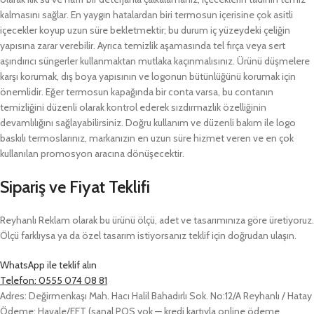
kalmasını sağlar. En yaygın hatalardan biri termosun içerisine çok asitli
içecekler koyup uzun süre bekletmektir; bu durum iç yüzeydeki çeliğin
yapısına zarar verebilir. Ayrıca temizlik aşamasında tel fırça veya sert
aşındırıcı süngerler kullanmaktan mutlaka kaçınmalısınız. Ürünü düşmelere
karşı korumak, dış boya yapısının ve logonun bütünlüğünü korumak için
önemlidir. Eğer termosun kapağında bir conta varsa, bu contanın
temizliğini düzenli olarak kontrol ederek sızdırmazlık özelliğinin
devamlılığını sağlayabilirsiniz. Doğru kullanım ve düzenli bakım ile logo
baskılı termoslarınız, markanızın en uzun süre hizmet veren ve en çok
kullanılan promosyon aracına dönüşecektir.
Sipariş ve Fiyat Teklifi
Reyhanlı Reklam olarak bu ürünü ölçü, adet ve tasarımınıza göre üretiyoruz.
Ölçü farklıysa ya da özel tasarım istiyorsanız teklif için doğrudan ulaşın.
WhatsApp ile teklif alın
Telefon: 0555 074 08 81
Adres: Değirmenkaşı Mah. Hacı Halil Bahadırlı Sok. No:12/A Reyhanlı / Hatay
Ödeme: Havale/EFT (sanal POS yok — kredi kartıyla online ödeme