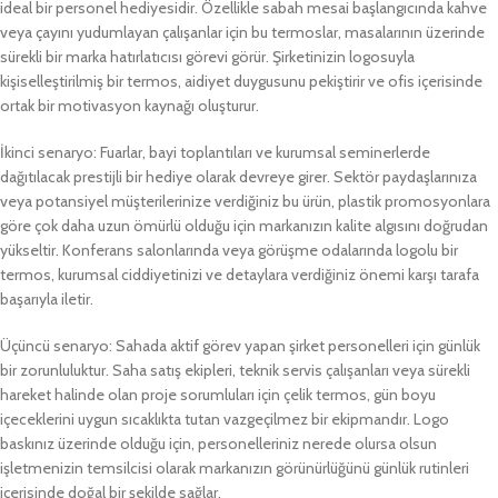
ideal bir personel hediyesidir. Özellikle sabah mesai başlangıcında kahve
veya çayını yudumlayan çalışanlar için bu termoslar, masalarının üzerinde
sürekli bir marka hatırlatıcısı görevi görür. Şirketinizin logosuyla
kişiselleştirilmiş bir termos, aidiyet duygusunu pekiştirir ve ofis içerisinde
ortak bir motivasyon kaynağı oluşturur.
İkinci senaryo: Fuarlar, bayi toplantıları ve kurumsal seminerlerde
dağıtılacak prestijli bir hediye olarak devreye girer. Sektör paydaşlarınıza
veya potansiyel müşterilerinize verdiğiniz bu ürün, plastik promosyonlara
göre çok daha uzun ömürlü olduğu için markanızın kalite algısını doğrudan
yükseltir. Konferans salonlarında veya görüşme odalarında logolu bir
termos, kurumsal ciddiyetinizi ve detaylara verdiğiniz önemi karşı tarafa
başarıyla iletir.
Üçüncü senaryo: Sahada aktif görev yapan şirket personelleri için günlük
bir zorunluluktur. Saha satış ekipleri, teknik servis çalışanları veya sürekli
hareket halinde olan proje sorumluları için çelik termos, gün boyu
içeceklerini uygun sıcaklıkta tutan vazgeçilmez bir ekipmandır. Logo
baskınız üzerinde olduğu için, personelleriniz nerede olursa olsun
işletmenizin temsilcisi olarak markanızın görünürlüğünü günlük rutinleri
içerisinde doğal bir şekilde sağlar.