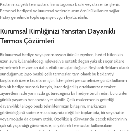
Paslanmaz çelik termoslara firma logonuz baskı veya lazer ile işlenir.
Personel hediyesi ve kurumsal setlerde uzun ömürlü kullanım sağlar.
Hatay genelinde toplu siparişe uygun fiyatlandırılır.
Kurumsal Kimliğinizi Yansıtan Dayanıklı
Termos Çözümleri
Bir kurumsal hediye veya promosyon ürünü seçerken, hedef kitlenizin
uzun süre kullanabileceği, işlevsel ve estetik değeri yüksek seçeneklere
yönelmek her zaman daha etkili sonuçlar doğurur. Reyhanlı Reklam olarak
sunduğumuz logo baskılı çelik termoslar, tam olarak bu beklentiyi
karşılamak üzere tasarlanmıştır. İster şirket personelinize günlük kullanım
için bir hediye sunmak isteyin, ister değerli iş ortaklarınıza nezaket
ziyaretlerinizde yanınızda götüreceğiniz bir hediye tercih edin, bu ürünler
günlük yaşamın her anında yer alabilir. Çelik malzemenin getirdiği
dayanıklılık ile logo baskı tekniklerimizin birleşimi, markanızın
görünürlüğünü sadece masa başında değil, bir toplantıda, bir seyahatte
veya molada da devam ettirir. Özellikle iş dünyasında içecek tüketiminin
çok sık yaşandığı günümüzde, ısı yalıtımlı termoslar, kullanıcıların