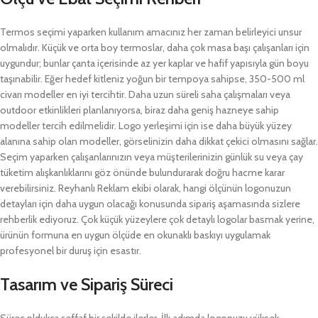
Termos seçimi yaparken kullanım amacınız her zaman belirleyici unsur
olmalıdır. Küçük ve orta boy termoslar, daha çok masa başı çalışanları için
uygundur; bunlar çanta içerisinde az yer kaplar ve hafif yapısıyla gün boyu
taşınabilir. Eğer hedef kitleniz yoğun bir tempoya sahipse, 350-500 ml
civarı modeller en iyi tercihtir. Daha uzun süreli saha çalışmaları veya
outdoor etkinlikleri planlanıyorsa, biraz daha geniş hazneye sahip
modeller tercih edilmelidir. Logo yerleşimi için ise daha büyük yüzey
alanına sahip olan modeller, görselinizin daha dikkat çekici olmasını sağlar.
Seçim yaparken çalışanlarınızın veya müşterilerinizin günlük su veya çay
tüketim alışkanlıklarını göz önünde bulundurarak doğru hacme karar
verebilirsiniz. Reyhanlı Reklam ekibi olarak, hangi ölçünün logonuzun
detayları için daha uygun olacağı konusunda sipariş aşamasında sizlere
rehberlik ediyoruz. Çok küçük yüzeylere çok detaylı logolar basmak yerine,
ürünün formuna en uygun ölçüde en okunaklı baskıyı uygulamak
profesyonel bir duruş için esastır.
Tasarım ve Sipariş Süreci