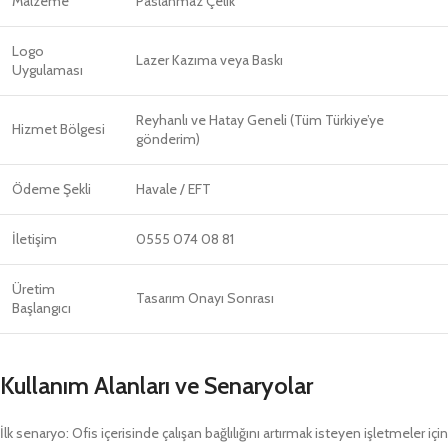
Malzeme
Paslanmaz Çelik
Logo
Lazer Kazıma veya Baskı
Uygulaması
Reyhanlı ve Hatay Geneli (Tüm Türkiye’ye
Hizmet Bölgesi
gönderim)
Ödeme Şekli
Havale / EFT
İletişim
0555 074 08 81
Üretim
Tasarım Onayı Sonrası
Başlangıcı
Kullanım Alanları ve Senaryolar
İlk senaryo: Ofis içerisinde çalışan bağlılığını artırmak isteyen işletmeler için