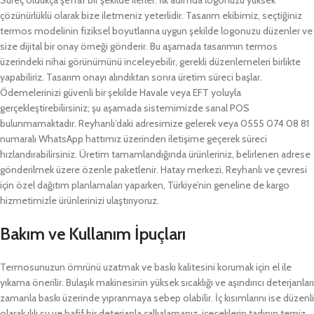
Süreç oldukça şeffaf bir şekilde ilerler. İlk adımda logonuzu yüksek
çözünürlüklü olarak bize iletmeniz yeterlidir. Tasarım ekibimiz, seçtiğiniz
termos modelinin fiziksel boyutlarına uygun şekilde logonuzu düzenler ve
size dijital bir onay örneği gönderir. Bu aşamada tasarımın termos
üzerindeki nihai görünümünü inceleyebilir, gerekli düzenlemeleri birlikte
yapabiliriz. Tasarım onayı alındıktan sonra üretim süreci başlar.
Ödemelerinizi güvenli bir şekilde Havale veya EFT yoluyla
gerçekleştirebilirsiniz; şu aşamada sistemimizde sanal POS
bulunmamaktadır. Reyhanlı’daki adresimize gelerek veya 0555 074 08 81
numaralı WhatsApp hattımız üzerinden iletişime geçerek süreci
hızlandırabilirsiniz. Üretim tamamlandığında ürünleriniz, belirlenen adrese
gönderilmek üzere özenle paketlenir. Hatay merkezi, Reyhanlı ve çevresi
için özel dağıtım planlamaları yaparken, Türkiye’nin geneline de kargo
hizmetimizle ürünlerinizi ulaştırıyoruz.
Bakım ve Kullanım İpuçları
Termosunuzun ömrünü uzatmak ve baskı kalitesini korumak için el ile
yıkama önerilir. Bulaşık makinesinin yüksek sıcaklığı ve aşındırıcı deterjanları
zamanla baskı üzerinde yıpranmaya sebep olabilir. İç kısımlarını ise düzenli
olarak ılık su ve hafif bir deterjanla çalkalamanız, içeceklerin tadının temiz