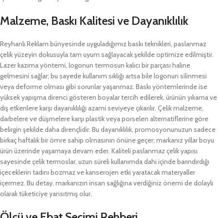
Malzeme, Baskı Kalitesi ve Dayanıklılık
Reyhanlı Reklam bünyesinde uyguladığımız baskı teknikleri, paslanmaz
çelik yüzeyin dokusuyla tam uyum sağlayacak şekilde optimize edilmiştir.
Lazer kazıma yöntemi, logonun termosun kalıcı bir parçası haline
gelmesini sağlar; bu sayede kullanım sıklığı artsa bile logonun silinmesi
veya deforme olması gibi sorunlar yaşanmaz. Baskı yöntemlerinde ise
yüksek yapışma direnci gösteren boyalar tercih edilerek, ürünün yıkama ve
dış etkenlere karşı dayanıklılığı azami seviyeye çıkarılır. Çelik malzeme,
darbelere ve düşmelere karşı plastik veya porselen alternatiflerine göre
belirgin şekilde daha dirençlidir. Bu dayanıklılık, promosyonunuzun sadece
birkaç haftalık bir ömre sahip olmasının önüne geçer; markanız yıllar boyu
ürün üzerinde yaşamaya devam eder. Kaliteli paslanmaz çelik yapısı
sayesinde çelik termoslar, uzun süreli kullanımda dahi içinde barındırdığı
içeceklerin tadını bozmaz ve kanserojen etki yaratacak materyaller
içermez. Bu detay, markanızın insan sağlığına verdiğiniz önemi de dolaylı
olarak tüketiciye yansıtmış olur.
Ölçü ve Ebat Seçimi Rehberi