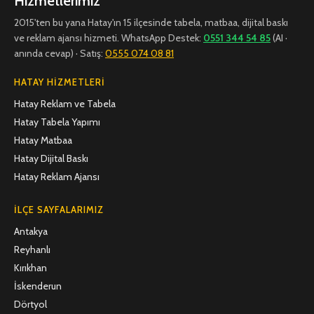
Hizmetlerimiz
2015'ten bu yana Hatay'ın 15 ilçesinde tabela, matbaa, dijital baskı
ve reklam ajansı hizmeti. WhatsApp Destek:
0551 344 54 85
(AI ·
anında cevap) · Satış:
0555 074 08 81
HATAY HIZMETLERI
Hatay Reklam ve Tabela
Hatay Tabela Yapımı
Hatay Matbaa
Hatay Dijital Baskı
Hatay Reklam Ajansı
İLÇE SAYFALARIMIZ
Antakya
Reyhanlı
Kırıkhan
İskenderun
Dörtyol