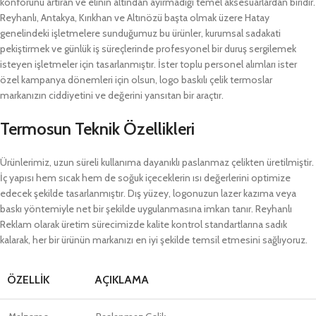
konforunu artıran ve elinin altından ayırmadığı temel aksesuarlardan biridir.
Reyhanlı, Antakya, Kırıkhan ve Altınözü başta olmak üzere Hatay
genelindeki işletmelere sunduğumuz bu ürünler, kurumsal sadakati
pekiştirmek ve günlük iş süreçlerinde profesyonel bir duruş sergilemek
isteyen işletmeler için tasarlanmıştır. İster toplu personel alımları ister
özel kampanya dönemleri için olsun, logo baskılı çelik termoslar
markanızın ciddiyetini ve değerini yansıtan bir araçtır.
Termosun Teknik Özellikleri
Ürünlerimiz, uzun süreli kullanıma dayanıklı paslanmaz çelikten üretilmiştir.
İç yapısı hem sıcak hem de soğuk içeceklerin ısı değerlerini optimize
edecek şekilde tasarlanmıştır. Dış yüzey, logonuzun lazer kazıma veya
baskı yöntemiyle net bir şekilde uygulanmasına imkan tanır. Reyhanlı
Reklam olarak üretim sürecimizde kalite kontrol standartlarına sadık
kalarak, her bir ürünün markanızı en iyi şekilde temsil etmesini sağlıyoruz.
ÖZELLIK
AÇIKLAMA