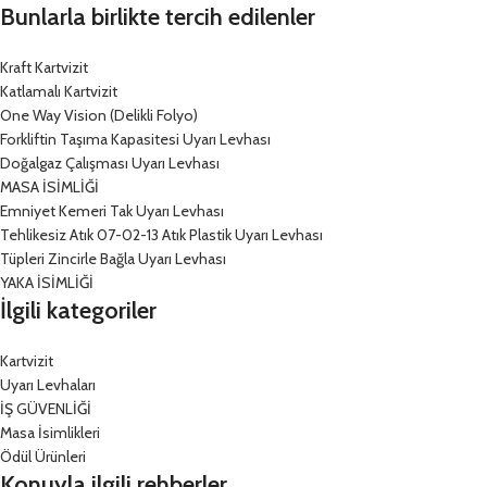
Bunlarla birlikte tercih edilenler
Kraft Kartvizit
Katlamalı Kartvizit
One Way Vision (Delikli Folyo)
Forkliftin Taşıma Kapasitesi Uyarı Levhası
Doğalgaz Çalışması Uyarı Levhası
MASA İSİMLİĞİ
Emniyet Kemeri Tak Uyarı Levhası
Tehlikesiz Atık 07-02-13 Atık Plastik Uyarı Levhası
Tüpleri Zincirle Bağla Uyarı Levhası
YAKA İSİMLİĞİ
İlgili kategoriler
Kartvizit
Uyarı Levhaları
İŞ GÜVENLİĞİ
Masa İsimlikleri
Ödül Ürünleri
Konuyla ilgili rehberler