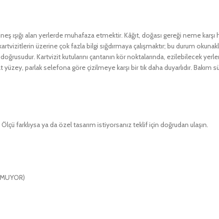
güneş ışığı alan yerlerde muhafaza etmektir. Kâğıt, doğası gereği neme karşı 
tvizitlerin üzerine çok fazla bilgi sığdırmaya çalışmaktır; bu durum okunaklıl
 doğrusudur. Kartvizit kutularını çantanın kör noktalarında, ezilebilecek yerl
yüzey, parlak selefona göre çizilmeye karşı bir tık daha duyarlıdır. Bakım süre
lçü farklıysa ya da özel tasarım istiyorsanız teklif için doğrudan ulaşın.
ULMUYOR)