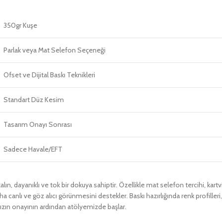
350gr Kuşe
Parlak veya Mat Selefon Seçeneği
Ofset ve Dijital Baskı Teknikleri
Standart Düz Kesim
Tasarım Onayı Sonrası
Sadece Havale/EFT
kalın, dayanıklı ve tok bir dokuya sahiptir. Özellikle mat selefon tercihi, kart
 canlı ve göz alıcı görünmesini destekler. Baskı hazırlığında renk profiller
nızın onayının ardından atölyemizde başlar.