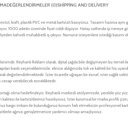
AMA
DEĞERLENDIRMELER (0)
SHIPPING AND DELIVERY
ristol, kraft, plastik PVC ve metal kartvizit basıyoruz. Tasarım hazırsa aynı gü
ıyor; 1000 adetin üzerinde fiyat ciddi düşüyor. Hatay sathında işi nereye g
ölyeden kahveli muhabbetli iş çıkıyor. Numune isteyenlere istediği basımı e
el izlenimdir. Reyhanlı Reklam olarak, dijital çağda bile değişmeyen bu temel i
apılan baskı seçeneklerimizle, elinize aldığınızda tok ve kaliteli bir his uyan
larak değerlendirilmektedir. İster ticaretle uğraşan bir esnaf, ister sağlık se
 cevap verebilecek esnekliktedir.
üm ortağı olma hedefindeyiz. Reyhanlı merkezli atölyemizde, yerelde yüz yüze 
esi ile kartvizitlerinizi hazırlıyoruz. İster kurumsal bir marka profili çizin, i
ğumuz kargo imkanı ile bulunduğunuz konum fark etmeksizin profesyonel ka
zitlerle ağınızı genişletmenize yardımcı olmayı amaçlıyoruz.