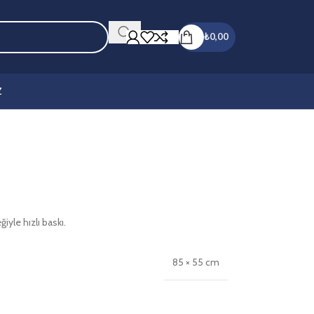
₺
0,00
Z
iyle hızlı baskı.
85 × 55 cm