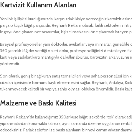
Kartvizit Kullanım Alanları
Yeni bir iş ilişkisi kurduğunuzda, karşınızdaki kişiye vereceğiniz kartvizit asl
parça o küçük kâğıt parçasıdır. Reyhanlı Reklam olarak, farklı sektörlerin ihti
logoyu öne çıkaran net tasarımlar, kişisel markasını öne çıkarmak isteyen pr
Bireysel profesyoneller yani doktorlar, avukatlar veya mimarlar, genellikle daha
350 gramlık kâğıdın verdiği o sert doku, profesyonelliğinizi destekleyen fizi
kartı veya sadakat kartı mantığıyla da kullanabilirler. Kartvizitin arka yüzün
yöntemdir.
Son olarak, geniş bir ağ kuran satış temsilcileri veya saha personelleri için k
cüzdan içerisinde formunu kaybetmemesini sağlar. Reyhanlı, Antakya, Kırıkh
tükenmeyecek kaliteli bir yapıya sahip olması oldukça önemlidir. Baskı kalite
Malzeme ve Baskı Kalitesi
Reyhanlı Reklam’da kullandığımız 350gr kuşe kâğıt, sektörde ‘tok’ olarak a
yıpranmalardan korumakla kalmaz, aynı zamanda üzerine uygulanan renkli ba
edeceksiniz. Parlak selefon ise baskı alanlarını bir nevi camın arkasındaymış