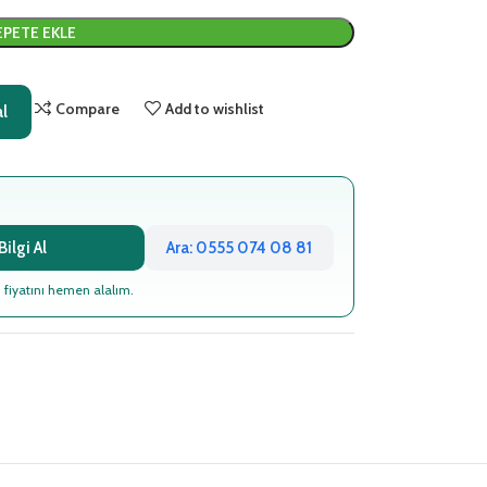
EPETE EKLE
Compare
Add to wishlist
al
ilgi Al
Ara: 0555 074 08 81
 fiyatını hemen alalım.