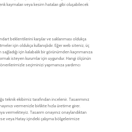
 renk kaymaları veya kesim hataları gibi oluşabilecek
ndart beklentilerini karşılar ve saklanması oldukça
tmeler için oldukça kullanışlıdır. Eğer web siteniz, üç
alan sağladığı için kalabalık bir görünümden kaçınmanıza
tırmak isteyen kurumlar için uygundur. Hangi ölçünün
 önerilerimizle seçiminizi yapmanıza yardımcı
uğu teknik ekibimiz tarafından incelenir. Tasarımınız
yınızı vermenizle birlikte hızla üretime girer.
ıya vermekteyiz. Tasarım onayınız onaylandıktan
drese veya Hatay içindeki çalışma bölgelerimize