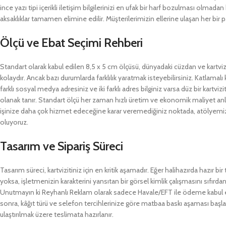
ince yazı tipi içerikli iletişim bilgilerinizi en ufak bir harf bozulması olma
aksaklıklar tamamen elimine edilir. Müşterilerimizin ellerine ulaşan her bir 
Ölçü ve Ebat Seçimi Rehberi
Standart olarak kabul edilen 8,5 x 5 cm ölçüsü, dünyadaki cüzdan ve kartvizit
kolaydır. Ancak bazı durumlarda farklılık yaratmak isteyebilirsiniz. Katlamalı k
farklı sosyal medya adresiniz ve iki farklı adres bilginiz varsa düz bir kartv
olanak tanır. Standart ölçü her zaman hızlı üretim ve ekonomik maliyet anla
işinize daha çok hizmet edeceğine karar veremediğiniz noktada, atölyemizl
oluyoruz.
Tasarım ve Sipariş Süreci
Tasarım süreci, kartvizitiniz için en kritik aşamadır. Eğer halihazırda hazır
yoksa, işletmenizin karakterini yansıtan bir görsel kimlik çalışmasını sıfırd
Unutmayın ki Reyhanlı Reklam olarak sadece Havale/EFT ile ödeme kabul 
sonra, kâğıt türü ve selefon tercihlerinize göre matbaa baskı aşaması başlat
ulaştırılmak üzere teslimata hazırlanır.