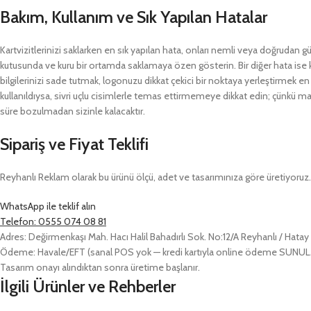
Bakım, Kullanım ve Sık Yapılan Hatalar
Kartvizitlerinizi saklarken en sık yapılan hata, onları nemli veya doğrudan 
kutusunda ve kuru bir ortamda saklamaya özen gösterin. Bir diğer hata ise kar
bilgilerinizi sade tutmak, logonuzu dikkat çekici bir noktaya yerleştirmek en
kullanıldıysa, sivri uçlu cisimlerle temas ettirmemeye dikkat edin; çünkü mat 
süre bozulmadan sizinle kalacaktır.
Sipariş ve Fiyat Teklifi
Reyhanlı Reklam olarak bu ürünü ölçü, adet ve tasarımınıza göre üretiyoruz. Ö
WhatsApp ile teklif alın
Telefon: 0555 074 08 81
Adres: Değirmenkaşı Mah. Hacı Halil Bahadırlı Sok. No:12/A Reyhanlı / Hatay
Ödeme: Havale/EFT (sanal POS yok — kredi kartıyla online ödeme SUN
Tasarım onayı alındıktan sonra üretime başlanır.
İlgili Ürünler ve Rehberler