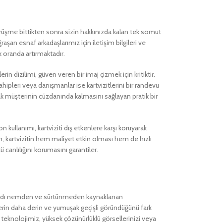
e, görüşme bittikten sonra sizin hakkınızda kalan tek somut
raşan esnaf arkadaşlarımız için iletişim bilgileri ve
k oranda artırmaktadır.
in dizilimi, güven veren bir imaj çizmek için kritiktir.
hipleri veya danışmanlar ise kartvizitlerini bir randevu
arak müşterinin cüzdanında kalmasını sağlayan pratik bir
n kullanımı, kartviziti dış etkenlere karşı koruyarak
, kartvizitin hem maliyet etkin olması hem de hızlı
 canlılığını korumasını garantiler.
, kağıdı nemden ve sürtünmeden kaynaklanan
erin daha derin ve yumuşak geçişli göründüğünü fark
ı teknolojimiz, yüksek çözünürlüklü görsellerinizi veya