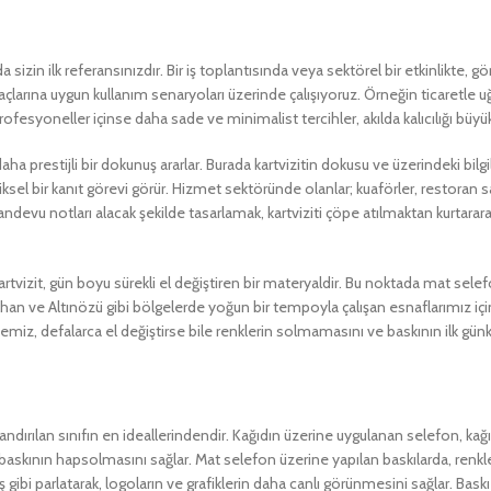
ında sizin ilk referansınızdır. Bir iş toplantısında veya sektörel bir etkinlikt
yaçlarına uygun kullanım senaryoları üzerinde çalışıyoruz. Örneğin ticaretle uğ
ofesyoneller içinse daha sade ve minimalist tercihler, akılda kalıcılığı büyü
 prestijli bir dokunuş ararlar. Burada kartvizitin dokusu ve üzerindeki bilgiler
ksel bir kanıt görevi görür. Hizmet sektöründe olanlar; kuaförler, restoran sa
ü randevu notları alacak şekilde tasarlamak, kartviziti çöpe atılmaktan kurtar
artvizit, gün boyu sürekli el değiştiren bir materyaldir. Bu noktada mat selefo
an ve Altınözü gibi bölgelerde yoğun bir tempoyla çalışan esnaflarımız için
miz, defalarca el değiştirse bile renklerin solmamasını ve baskının ilk günkü
dlandırılan sınıfın en ideallerindendir. Kağıdın üzerine uygulanan selefon
skının hapsolmasını sağlar. Mat selefon üzerine yapılan baskılarda, renkl
 gibi parlatarak, logoların ve grafiklerin daha canlı görünmesini sağlar. Bask