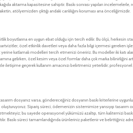
dan kağıda aktarma kapasitesine sahiptir. Baskı sonrası yapılan incelemelerle,
paketin, atölyemizden çıktığı andaki canlılığını koruması ana önceliğimizdir.
lik boyutlarına en uygun ebat olduğu için tercih edilir. Bu ölçü, herkesin sta
artvizitler, özel etkinlik davetleri veya daha fazla bilgi içermesi gereken işle
izit yerine katlamalı modelleri tercih etmenizi öneririz. Bu modeller iki katı 
mına gelirken, özel kesim veya özel formlar daha çok marka bilinirliğini ar
e iletişime geçerek kullanım amacınızı belirtmeniz yeterlidir; profesyonel
 bir tasarım dosyanız varsa, göndereceğiniz dosyanın baskı kriterlerine uygunl
an oluşturuyoruz. Sipariş süreci, ödemenizin sistemimize yansıyıp tasarım ona
etmekteyiz; bu sayede operasyonel yükümüzü azaltıp, tüm kalitemizi bask
ılır. Baskı süreci tamamlandığında ürünleriniz paketlenir ve belirttiğiniz a