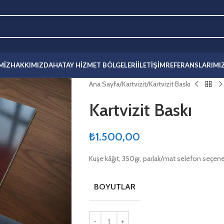
MIZ
HAKKIMIZDA
HATAY HIZMET BÖLGELERI
İLETIŞIM
REFERANSLARIMI
Ana Sayfa
Kartvizit
Kartvizit Baskı
Kartvizit Baskı
₺
1.500,00
Kuşe kâğıt, 350gr, parlak/mat selefon seçeneğ
BOYUTLAR