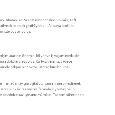
n, sıfırdan ise 24 saat içinde teslim. UV laklı, soft
ötürmek istersek götürüyoruz — Antakya, Kırıkhan,
limizle gösteriyoruz.
letişim aracının önemini biliyor ve iş yaşamınızda sizi
dıran dokular üretiyoruz. Kartvizitlerimiz, sadece
ktöründe çalışan bir doktor, isterse hukuk bürosu
hizmet anlayışını dijital dünyanın hızını birleştirerek
ster butik bir tasarım ile farkındalık yaratın; her bir
rtvizitlerinize kavuşmanız mümkün. Tasarım sürecinden