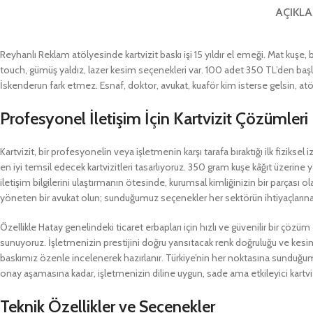
AÇIKL
Reyhanlı Reklam atölyesinde kartvizit baskı işi 15 yıldır el emeği. Mat kuşe, b
touch, gümüş yaldız, lazer kesim seçenekleri var. 100 adet 350 TL’den başl
İskenderun fark etmez. Esnaf, doktor, avukat, kuaför kim isterse gelsin, at
Profesyonel İletişim İçin Kartvizit Çözümleri
Kartvizit, bir profesyonelin veya işletmenin karşı tarafa bıraktığı ilk fiziks
en iyi temsil edecek kartvizitleri tasarlıyoruz. 350 gram kuşe kâğıt üzerine y
iletişim bilgilerini ulaştırmanın ötesinde, kurumsal kimliğinizin bir parçası o
yöneten bir avukat olun; sunduğumuz seçenekler her sektörün ihtiyaçlarına
Özellikle Hatay genelindeki ticaret erbapları için hızlı ve güvenilir bir çöz
sunuyoruz. İşletmenizin prestijini doğru yansıtacak renk doğruluğu ve kesim kalit
baskımız özenle incelenerek hazırlanır. Türkiye’nin her noktasına sundu
onay aşamasına kadar, işletmenizin diline uygun, sade ama etkileyici kartvi
Teknik Özellikler ve Seçenekler